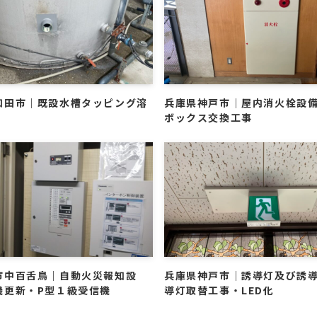
和田市｜既設水槽タッピング溶
兵庫県神戸市｜屋内消火栓設
ボックス交換工事
市中百舌鳥｜自動火災報知設
兵庫県神戸市｜誘導灯及び誘
機更新・P型１級受信機
導灯取替工事・LED化